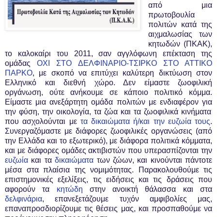
από μια
πρωτοβουλία
πολιτών κατά της
αιχμαλωσίας των
κητωδών (ΠΚΑΚ),
το καλοκαίρι του 2011, σαν αγγλόφωνη επέκταση της
ομάδας
ΟΧΙ ΣΤΟ ΔΕΛΦΙΝΑΡΙΟ-ΤΣΙΡΚΟ ΣΤΟ ΑΤΤΙΚΟ
ΠΑΡΚΟ
, με σκοπό να επιτύχει καλύτερη δικτύωση στον
Ελληνικό και διεθνή χώρο. Δεν είμαστε ζωοφιλική
οργάνωση, ούτε ανήκουμε σε κάποιο πολιτικό κόμμα.
Είμαστε μια ανεξάρτητη ομάδα πολιτών με ενδιαφέρον για
την φύση, την οικολογία, τα ζώα και τα ζωοφιλικά κινήματα
που ασχολούνται με
τα δικαιώματα ή/και την ευζωία τους
.
Συνεργαζόμαστε με διάφορες ζωοφιλικές οργανώσεις (από
την Ελλάδα και το εξωτερικό), με διάφορα πολιτικά κόμματα,
και με διάφορες ομάδες ακτιβιστών που υπερασπίζονται την
ευζωία
και τα
δικαιώματα
των ζώων, και κινούνται πάντοτε
μέσα στα πλαίσια της νομιμότητας. Παρακολουθούμε τις
επιστημονικές εξελίξεις, τις ειδήσεις και τις δράσεις που
αφορούν τα
κητώδη
στην ανοικτή θάλασσα και στα
δελφινάρια
, επανεξετάζουμε τυχόν αμφιβολίες μας,
επαναπροσδιορίζουμε τις θέσεις μας, και προσπαθούμε να