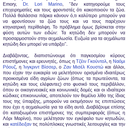
Emory,
Dr. Lori Marino
, "δεν κατηγορούμε τους
επιχειρηματίες και τους φροντιστές ότι κακοποιούν τα ζώα.
Πολλά θαλάσσια πάρκα κάνουν ό,τι καλύτερο μπορούν για
να φροντίσουν τα ζώα τους και να τους παρέχουν
κτηνιατρική περίθαλψη. Το πρόβλημα όμως βρίσκεται στην
φύση αυτών των ειδών: Τα κητώδη δεν μπορούν να
προσαρμοστούν στην αιχμαλωσία. Ευζωία για τα αιχμάλωτα
κητώδη δεν μπορεί να υπάρξει".
Διαβάζοντας, διαπιστώνουμε ότι παγκοσμίου κύρους
επιστήμονες και ερευνητές, όπως η
Τζέιν Γκούντολ
, η
Ναόμι
Ρόουζ
, η
Ίνγκριντ Βίσσερ
, ο
Ζαν Μισέλ Κουστώ
και άλλοι,
που είχαν την ευκαιρία να μελετήσουν ορισμένα ιδιαιτέρως
προικισμένα είδη αγρίων ζώων (όπως τα πρωτεύοντα, τα
κητώδη και τους ελέφαντες) στο φυσικό τους περιβάλλον,
όπου οι οικογενειακές και κοινωνικές δομές και οι ιδιαίτεροι
κώδικες επικοινωνίας, αποτελούν τον θεμέλιο λίθο της ίδιας
τους της ύπαρξης, μπορούν να εκτιμήσουν τις επιπτώσεις
που έχει η αιχμαλωσία για τα είδη αυτά. Διαβάζουμε επίσης
ότι καταξιωμένοι επιστήμονες της συμπεριφοράς (όπως η
Λόρι Μαρίνο), που μελέτησαν τον εγκέφαλο των κητωδών,
και
κατέδειξαν
τις πολύπλοκες γνωστικές λειτουργίες και την