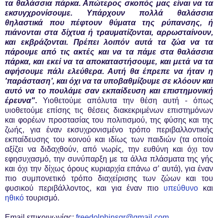
τα θαλάσσια πάρκα. Απώτερος σκοπός μας είναι να τα
εκσυγχρονίσουμε. Υπάρχουν πολλά θαλάσσια
θηλαστικά που πέφτουν θύματα της ρύπανσης, ή
πιάνονται στα δίχτυα ή τραυματίζονται, αρρωσταίνουν,
και εκβράζονται. Πρέπει λοιπόν αυτά τα ζώα να τα
πάρουμε από τις ακτές και να τα πάμε στα θαλάσσια
πάρκα, και εκεί να τα αποκαταστήσουμε, και μετά να τα
αφήσουμε πάλι ελεύθερα. Αυτή θα έπρεπε να ήταν η
'παράσταση’, και όχι να τα υποβαθμίζουμε σε κλόουν και
αυτό να το πουλάμε σαν εκπαίδευση και επιστημονική
έρευνα"
.
Υιοθετούμε απόλυτα την θέση αυτή - όπως
υιοθετούμε επίσης τις θέσεις διακεκριμένων επιστημόνων
και φορέων προστασίας του πολιτισμού, της φύσης και της
ζωής, για έναν εκσυχρονισμένο τρόπο περιβαλλοντικής
εκπαίδευσης του κοινού και ιδίως των παιδιών (τα οποία
αξίζει να διδαχθούν, από νωρίς, την ευθύνη και όχι τον
εφησυχασμό, την συνύπαρξη με τα άλλα πλάσματα της γής
και όχι την δίχως όρους κυριαρχία επάνω σ’ αυτά), για έναν
πιο συμπονετικό τρόπο διαχείρισης των ζώων και του
φυσικού περιβάλλοντος, και για έναν πιο
υπεύθυνο
και
ηθικό
τουρισμό.
Email επικοινωνίας:
freedolphinsgr@gmail.com