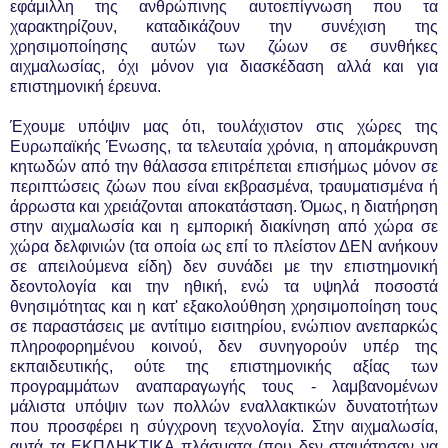
εφάμιλλη της ανθρώπινης αυτοεπίγνωση που τα
χαρακτηρίζουν, καταδικάζουν την συνέχιση της
χρησιμοποίησης αυτών των ζώων σε συνθήκες
αιχμαλωσίας, όχι μόνον για διασκέδαση αλλά και για
επιστημονική έρευνα.
Έχουμε υπόψιν μας ότι, τουλάχιστον στις χώρες της
Ευρωπαϊκής Ένωσης, τα τελευταία χρόνια, η απομάκρυνση
κητωδών από την θάλασσα επιτρέπεται επισήμως μόνον σε
περιπτώσεις ζώων που είναι εκβρασμένα, τραυματισμένα ή
άρρωστα και χρειάζονται αποκατάσταση. Όμως, η διατήρηση
στην αιχμαλωσία και η εμπορική διακίνηση από χώρα σε
χώρα δελφινιών (τα οποία ως επί το πλείστον ΔΕΝ ανήκουν
σε απειλούμενα είδη) δεν συνάδει με την επιστημονική
δεοντολογία και την ηθική, ενώ τα υψηλά ποσοστά
θνησιμότητας και η κατ' εξακολούθηση χρησιμοποίηση τους
σε παραστάσεις με αντίτιμο εισιτηρίου, ενώπιον ανεπαρκώς
πληροφορημένου κοινού, δεν συνηγορούν υπέρ της
εκπαιδευτικής, ούτε της επιστημονικής αξίας των
προγραμμάτων αναπαραγωγής τους - λαμβανομένων
μάλιστα υπόψιν των πολλών εναλλακτικών δυνατοτήτων
που προσφέρει η σύγχρονη τεχνολογία. Στην αιχμαλωσία,
αυτά τα ΕΚΠΛΗΚΤΙΚΑ πλάσματα (που δεν σταμάτησαν να