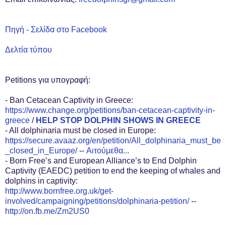
Πηγή - Σελίδα στο Facebook
Δελτία τύπου
Petitions για υπογραφή:
- Ban Cetacean Captivity in Greece:
https://www.change.org/petitions/ban-cetacean-captivity-in-
greece
/
HELP STOP DOLPHIN SHOWS IN GREECE
- All dolphinaria must be closed in Europe:
https://secure.avaaz.org/en/petition/All_dolphinaria_must_be
_closed_in_Europe/
--
Αιτούμεθα...
- Born Free’s and European Alliance’s to End Dolphin
Captivity (EAEDC) petition to end the keeping of whales and
dolphins in captivity:
http://www.bornfree.org.uk/get-
involved/campaigning/petitions/dolphinaria-petition/
--
http://on.fb.me/Zm2US0