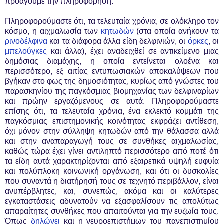
προάγουμε την πληροφόρηση.
Πληροφορούμαστε ότι, τα τελευταία χρόνια, σε ολόκληρο τον
κόσμο, η αιχμαλωσία των
κητωδών
(στα οποία ανήκουν τα
ρινοδέλφινα
και τα διάφορα άλλα είδη δελφινιών, οι
όρκες
, οι
μπελούγκες
και άλλα), έχει αναδειχθεί σε αντικείμενο μιας
δημόσιας διαμάχης, η οποία εντείνεται ολοένα και
περισσότερο, εξ αιτίας εντυπωσιακών αποκαλύψεων που
βγήκαν στο φως της δημοσιότητας, κυρίως από γνώστες του
παρασκηνίου της παγκόσμιας βιομηχανίας των δελφιναρίων
και πρώην εργαζόμενους σε αυτά. Πληροφορούμαστε
επίσης ότι, τα τελευταία χρόνια, ένα εκλεκτό κομμάτι της
παγκόσμιας επιστημονικής κοινότητας εκφράζει αντίθεση,
όχι μόνον στην σύλληψη κητωδών από την θάλασσα αλλά
και στην αναπαραγωγή τους σε συνθήκες αιχμαλωσίας,
καθώς τώρα έχει γίνει αντιληπτό περισσότερο από ποτέ ότι
τα είδη αυτά χαρακτηρίζονται από εξαιρετικά υψηλή ευφυία
και πολύπλοκη κοινωνική οργάνωση, και ότι οι δυσκολίες
που συναντά η διατήρησή τους σε τεχνητό περιβάλλον, είναι
ανυπέρβλητες, και, συνεπώς, ακόμα και οι καλύτερες
εγκαταστάσεις αδυνατούν να εξασφαλίσουν τις απολύτως
απαραίτητες συνθήκες που απαιτούνται για την ευζωία τους.
Όπως
δηλώνει
και η νευροεπιστήμων του πανεπιστημίου