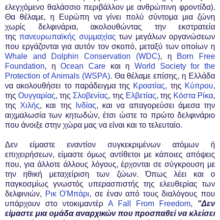
ελεγχόμενο θαλάσσιο περιβάλλον με ανθρώπινη φροντίδα).
Θα θέλαμε, η Ευρώπη να γίνει πολύ σύντομα μια ζώνη
χωρίς δελφινάρια, ακολουθώντας την εκστρατεία
της
πανευρωπαϊκής συμμαχίας
των μεγάλων οργανώσεων
που εργάζονται για αυτόν τον σκοπό, μεταξύ των οποίων η
Whale and Dolphin Conservation (WDC)
, η
Born Free
Foundation
, η
Ocean Care
και η
World Society for the
Protection of Animals (WSPA)
. Θα θέλαμε επίσης, η Ελλάδα
να ακολουθήσει το παράδειγμα της
Κροατίας
, της
Κύπρου
,
της
Ουγγαρίας
, της
Σλοβενίας
, της
Ελβετίας
, της
Κόστα Ρίκα
,
της
Χιλής
, και της
Ινδίας
, και να απαγορεύσει άμεσα την
αιχμαλωσία των κητωδών, έτσι ώστε το πρώτο δελφινάριο
που άνοιξε στην χώρα μας να είναι και το τελευταίο.
Δεν είμαστε εναντίον συγκεκριμένων ατόμων ή
επιχειρήσεων, είμαστε όμως αντίθετοι με κάποιες απόψεις
που, για άλλοτε άλλους λόγους, έρχονται σε σύγκρουση με
την ηθική μεταχείριση των ζώων. Όπως λέει και ο
παγκοσμίως γνωστός υπερασπιστής της ελευθερίας των
δελφινιών,
Ρικ Ο'Μπάρι
, σε έναν από τους διαλόγους που
υπάρχουν στο ντοκιμαντέρ
A Fall From Freedom
,
"Δεν
είμαστε μια ομάδα αναρχικών που προσπαθεί να κλείσει