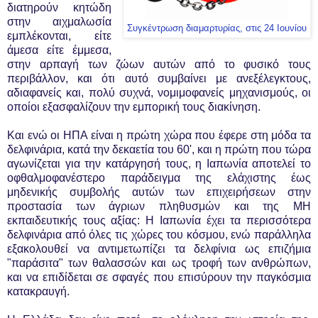
διατηρούν κητώδη
στην αιχμαλωσία
Συγκέντρωση διαμαρτυρίας, στις 24 Ιουνίου
εμπλέκονται, είτε
άμεσα είτε έμμεσα,
στην αρπαγή των ζώων αυτών από το φυσικό τους
περιβάλλον, και ότι αυτό συμβαίνει με ανεξέλεγκτους,
αδιαφανείς και, πολύ συχνά, νομιμοφανείς μηχανισμούς, οι
οποίοι εξασφαλίζουν την εμπορική τους διακίνηση.
Και ενώ οι ΗΠΑ είναι η πρώτη χώρα που έφερε στη μόδα τα
δελφινάρια, κατά την δεκαετία του 60', και η πρώτη που τώρα
αγωνίζεται για την κατάργησή τους, η Ιαπωνία αποτελεί το
οφθαλμοφανέστερο παράδειγμα της ελάχιστης έως
μηδενικής συμβολής αυτών των επιχειρήσεων στην
προστασία των άγριων πληθυσμών και της ΜΗ
εκπαιδευτικής τους αξίας: Η Ιαπωνία έχει τα περισσότερα
δελφινάρια από όλες τις χώρες του κόσμου, ενώ παράλληλα
εξακολουθεί να αντιμετωπίζει τα δελφίνια ως επιζήμια
"παράσιτα" των θαλασσών και ως τροφή των ανθρώπων,
και να επιδίδεται σε σφαγές που επισύρουν την παγκόσμια
κατακραυγή.