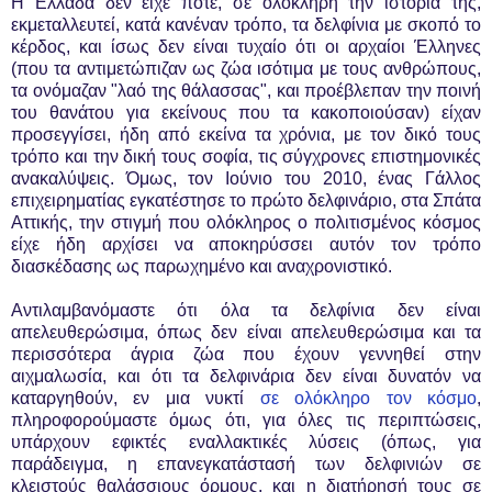
Η Ελλάδα δεν είχε ποτέ, σε ολόκληρη την ιστορία της,
εκμεταλλευτεί, κατά κανέναν τρόπο, τα δελφίνια με σκοπό το
κέρδος, και ίσως δεν είναι τυχαίο ότι οι αρχαίοι Έλληνες
(που τα αντιμετώπιζαν ως ζώα ισότιμα με τους ανθρώπους,
τα ονόμαζαν "λαό της θάλασσας", και προέβλεπαν την ποινή
του θανάτου για εκείνους που τα κακοποιούσαν) είχαν
προσεγγίσει, ήδη από εκείνα τα χρόνια, με τον δικό τους
τρόπο και την δική τους σοφία, τις σύγχρονες επιστημονικές
ανακαλύψεις. Όμως, τον Ιούνιο του 2010, ένας Γάλλος
επιχειρηματίας εγκατέστησε το πρώτο δελφινάριο, στα Σπάτα
Αττικής, την στιγμή που ολόκληρος ο πολιτισμένος κόσμος
είχε ήδη αρχίσει να αποκηρύσσει αυτόν τον τρόπο
διασκέδασης ως παρωχημένο και αναχρονιστικό.
Αντιλαμβανόμαστε ότι όλα τα δελφίνια δεν είναι
απελευθερώσιμα, όπως δεν είναι απελευθερώσιμα και τα
περισσότερα άγρια ζώα που έχουν γεννηθεί στην
αιχμαλωσία, και ότι τα δελφινάρια δεν είναι δυνατόν να
καταργηθούν, εν μια νυκτί
σε ολόκληρο τον κόσμο
,
πληροφορούμαστε όμως ότι, για όλες τις περιπτώσεις,
υπάρχουν εφικτές εναλλακτικές λύσεις (όπως, για
παράδειγμα, η επανεγκατάστασή των δελφινιών σε
κλειστούς θαλάσσιους όρμους, και η διατήρησή τους σε