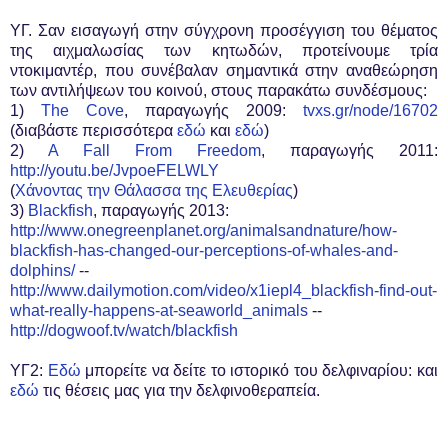
YΓ. Σαν εισαγωγή στην σύγχρονη προσέγγιση του θέματος
της αιχμαλωσίας των κητωδών, προτείνουμε τρία
ντοκιμαντέρ, που συνέβαλαν σημαντικά στην αναθεώρηση
των αντιλήψεων του κοινού, στους παρακάτω συνδέσμους:
1)
The Cove
, παραγωγής 2009:
tvxs.gr/node/16702
(διαβάστε περισσότερα
εδώ
και
εδώ
)
2)
A Fall From Freedom
, παραγωγής 2011:
http://youtu.be/JvpoeFELWLY
(
Χάνοντας την Θάλασσα της Ελευθερίας
)
3)
Blackfish
, παραγωγής 2013:
http://www.onegreenplanet.org/animalsandnature/how-
blackfish-has-changed-our-perceptions-of-whales-and-
dolphins/
--
http://www.dailymotion.com/video/x1iepl4_blackfish-find-out-
what-really-happens-at-seaworld_animals
--
http://dogwoof.tv/watch/blackfish
YΓ2:
Εδώ
μπορείτε να δείτε το ιστορικό του δελφιναρίου: και
εδώ
τις θέσεις μας για την δελφινοθεραπεία.